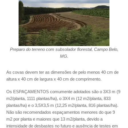
Preparo do terreno com subsolador florestal, Campo Belo,
MG.
As covas devem ter as dimensões de pelo menos 40 cm de
altura x 40 cm de largura x 40 cm de comprimento.
Os ESPAÇAMENTOS comumente adotados são o
3X3 m
(9
m
2
/planta, 1111 plantas/ha), o
3X4 m
(12 m
2
/planta, 833
plantas/ha) e o
3,5X3,5 m
(12,25 m
2
/planta, 816 plantas/ha).
Não são recomendados espaçamentos menores do que 9
m
2
por planta e maiores que 13 m
2
/planta, devido a
intensidade de desbastes no futuro e ausência de testes em