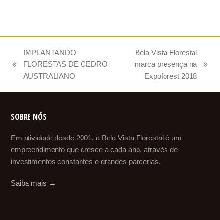
IMPLANTANDO
Bela Vista Florestal
FLORESTAS DE CEDRO
marca presença na
previous
next
AUSTRALIANO
Expoforest 2018
post:
post:
SOBRE NÓS
Em atividade desde 2001, a Bela Vista Florestal é um
empreendimento que cresce a cada ano, através de
investimentos constantes e grandes parcerias.
Saiba mais →