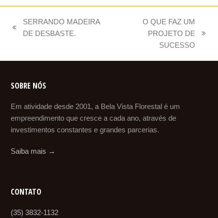
SERRANDO MADEIRA
O QUE FAZ UM
previous
DE DESBASTE.
PROJETO DE
next
post:
SUCESSO
post:
SOBRE NÓS
Em atividade desde 2001, a Bela Vista Florestal é um
empreendimento que cresce a cada ano, através de
investimentos constantes e grandes parcerias.
Saiba mais →
CONTATO
(35) 3832-1132