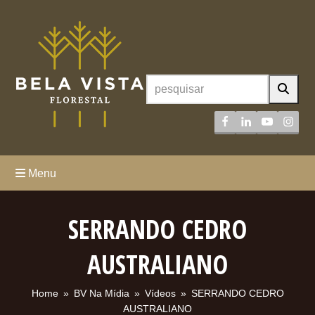
Facebook
LinkedIn
YouTube
Inst
Menu
SERRANDO CEDRO
AUSTRALIANO
Home
»
BV Na Mídia
»
Vídeos
»
SERRANDO CEDRO
AUSTRALIANO